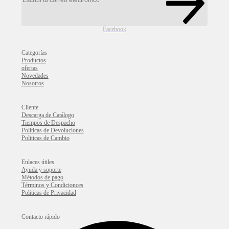
Facebook
Categorías
Productos
ofertas
Novedades
Nosotros
Cliente
Descarga de Catálogo
Tiempos de Despacho
Politicas de Devoluciones
Politicas de Cambio
Enlaces útiles
Ayuda y soporte
Métodos de pago
Términos y Condicionces
Politicas de Privacidad
Contacto rápido