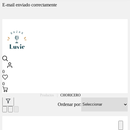
E-mail enviado correctamente
Luvic
0
0
Productos
|
CHORICERO
Ordenar por: