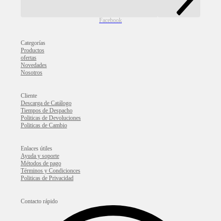
Facebook
Categorías
Productos
ofertas
Novedades
Nosotros
Cliente
Descarga de Catálogo
Tiempos de Despacho
Politicas de Devoluciones
Politicas de Cambio
Enlaces útiles
Ayuda y soporte
Métodos de pago
Términos y Condicionces
Politicas de Privacidad
Contacto rápido