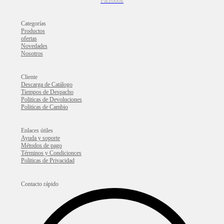
Facebook
Categorías
Productos
ofertas
Novedades
Nosotros
Cliente
Descarga de Catálogo
Tiempos de Despacho
Politicas de Devoluciones
Politicas de Cambio
Enlaces útiles
Ayuda y soporte
Métodos de pago
Términos y Condicionces
Politicas de Privacidad
Contacto rápido