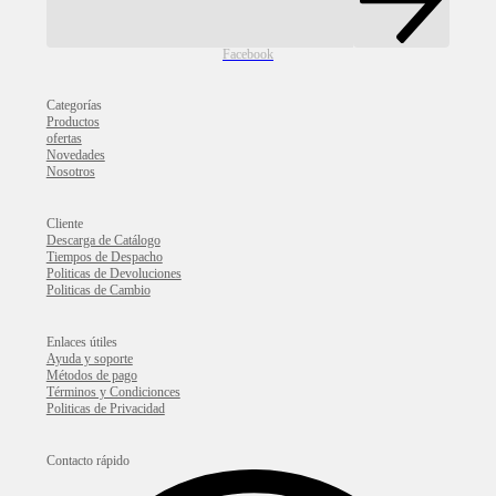
Facebook
Categorías
Productos
ofertas
Novedades
Nosotros
Cliente
Descarga de Catálogo
Tiempos de Despacho
Politicas de Devoluciones
Politicas de Cambio
Enlaces útiles
Ayuda y soporte
Métodos de pago
Términos y Condicionces
Politicas de Privacidad
Contacto rápido