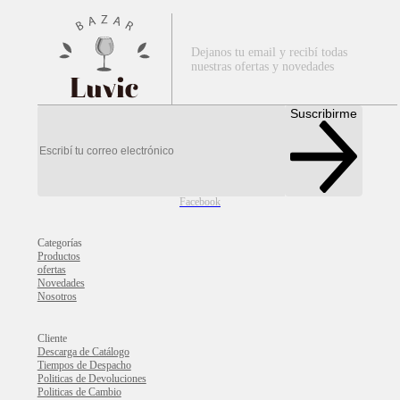
Dejanos tu email y recibí todas
nuestras ofertas y novedades
Luvic
Suscribirme
Facebook
Categorías
Productos
ofertas
Novedades
Nosotros
Cliente
Descarga de Catálogo
Tiempos de Despacho
Politicas de Devoluciones
Politicas de Cambio