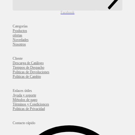
Facebook
Categorías
Productos
ofertas
Novedades
Nosotros
Cliente
Descarga de Catálogo
Tiempos de Despacho
Politicas de Devoluciones
Politicas de Cambio
Enlaces útiles
Ayuda y soporte
Métodos de pago
Términos y Condicionces
Politicas de Privacidad
Contacto rápido