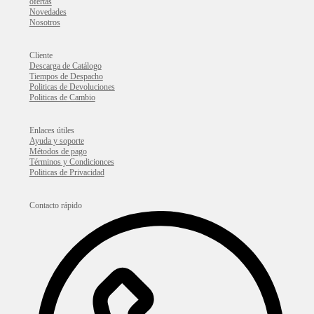
ofertas
Novedades
Nosotros
Cliente
Descarga de Catálogo
Tiempos de Despacho
Politicas de Devoluciones
Politicas de Cambio
Enlaces útiles
Ayuda y soporte
Métodos de pago
Términos y Condicionces
Politicas de Privacidad
Contacto rápido