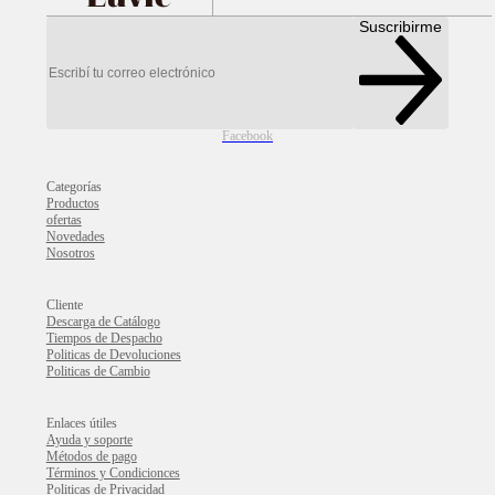
Suscribirme
Facebook
Categorías
Productos
ofertas
Novedades
Nosotros
Cliente
Descarga de Catálogo
Tiempos de Despacho
Politicas de Devoluciones
Politicas de Cambio
Enlaces útiles
Ayuda y soporte
Métodos de pago
Términos y Condicionces
Politicas de Privacidad