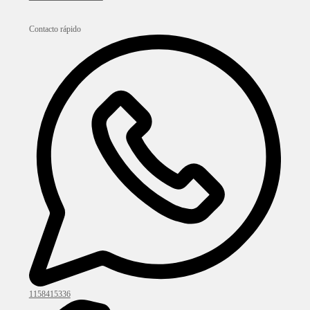
Contacto rápido
1158415336