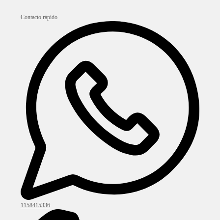
Contacto rápido
1158415336