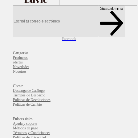
Suscribirme
Facebook
Categorías
Productos
ofertas
Novedades
Nosotros
Cliente
Descarga de Catálogo
Tiempos de Despacho
Politicas de Devoluciones
Politicas de Cambio
Enlaces útiles
Ayuda y soporte
Métodos de pago
Términos y Condicionces
Politicas de Privacidad