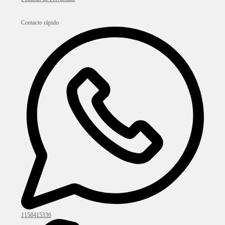
Contacto rápido
1158415336