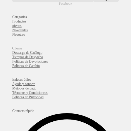
Facebook
Categorías
Productos
ofertas
Novedades
Nosotros
Cliente
Descarga de Catálogo
Tiempos de Despacho
Politicas de Devoluciones
Politicas de Cambio
Enlaces útiles
Ayuda y soporte
Métodos de pago
Términos y Condicionces
Politicas de Privacidad
Contacto rápido