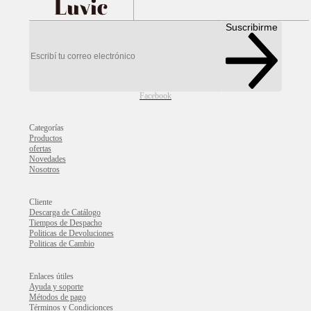
Luvic
Suscribirme
Facebook
Categorías
Productos
ofertas
Novedades
Nosotros
Cliente
Descarga de Catálogo
Tiempos de Despacho
Politicas de Devoluciones
Politicas de Cambio
Enlaces útiles
Ayuda y soporte
Métodos de pago
Términos y Condicionces