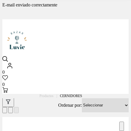
E-mail enviado correctamente
Luvic
0
0
Productos
|
CERNIDORES
Ordenar por: